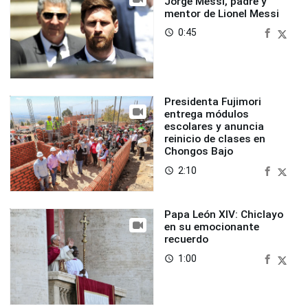
Jorge Messi, padre y
mentor de Lionel Messi
0:45
access_time
Presidenta Fujimori
entrega módulos
escolares y anuncia
reinicio de clases en
Chongos Bajo
2:10
access_time
Papa León XIV: Chiclayo
en su emocionante
recuerdo
1:00
access_time