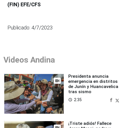
(FIN) EFE/CFS
Publicado: 4/7/2023
Videos Andina
Presidenta anuncia
emergencia en distritos
de Junín y Huancavelica
tras sismo
2:35
access_time
¡Triste adiós! Fallece