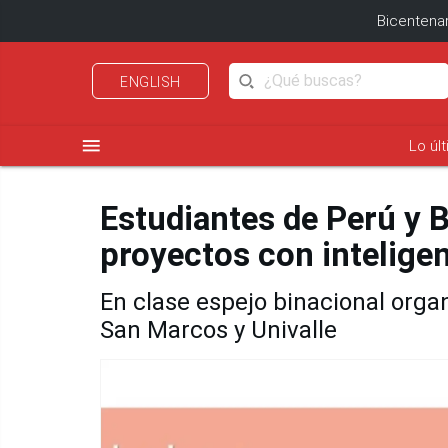
Bicentenar
ENGLISH
menu
Lo úl
Estudiantes de Perú y 
proyectos con inteligenc
En clase espejo binacional orga
San Marcos y Univalle