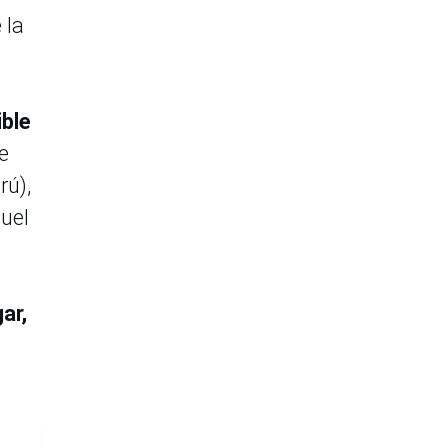
 la
ible
e
rú),
uel
ar,