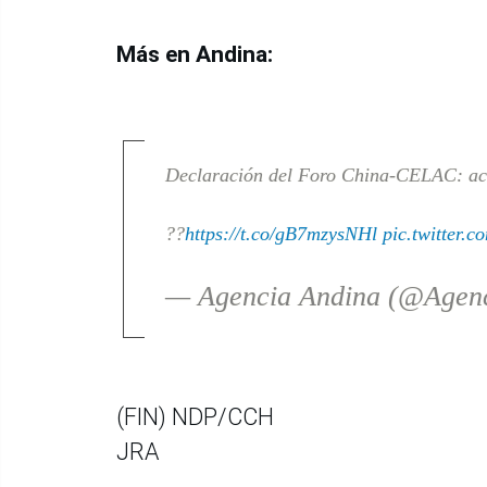
Más en Andina:
Declaración del Foro China-CELAC: ac
??
https://t.co/gB7mzysNHl
pic.twitter.
— Agencia Andina (@Agen
(FIN) NDP/CCH
JRA