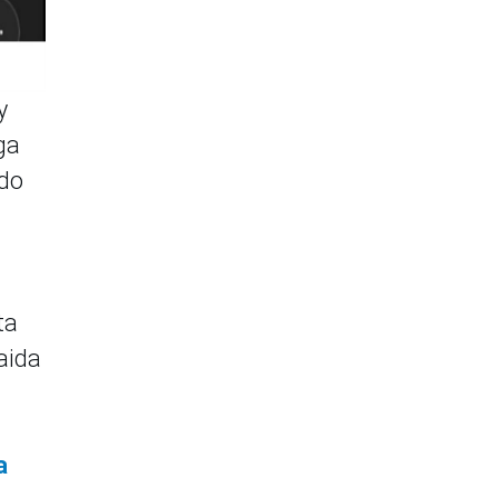
y
ga
ado
ta
Naida
a