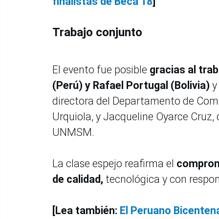
finalistas de Beca 18
]
Trabajo conjunto
El evento fue posible
gracias al tra
(Perú) y Rafael Portugal (Bolivia)
y
directora del Departamento de Comun
Urquiola, y Jacqueline Oyarce Cruz,
UNMSM.
La clase espejo reafirma el
comprom
de calidad,
tecnológica y con respon
[Lea también:
El Peruano Bicentena