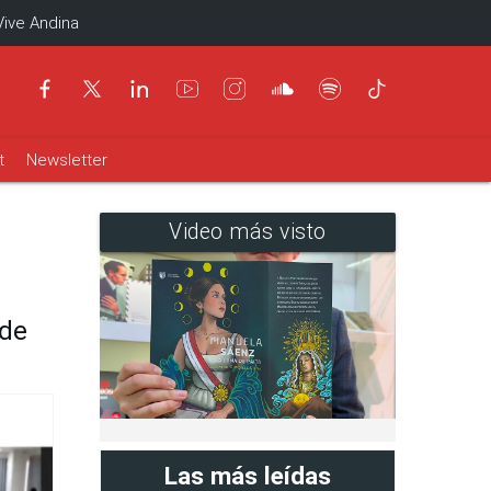
Vive Andina
t
Newsletter
Video más visto
 de
Las más leídas