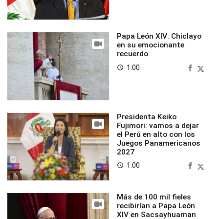
Papa León XIV: Chiclayo
en su emocionante
recuerdo
1:00
access_time
Presidenta Keiko
Fujimori: vamos a dejar
el Perú en alto con los
Juegos Panamericanos
2027
1:00
access_time
Más de 100 mil fieles
recibirían a Papa León
XIV en Sacsayhuaman