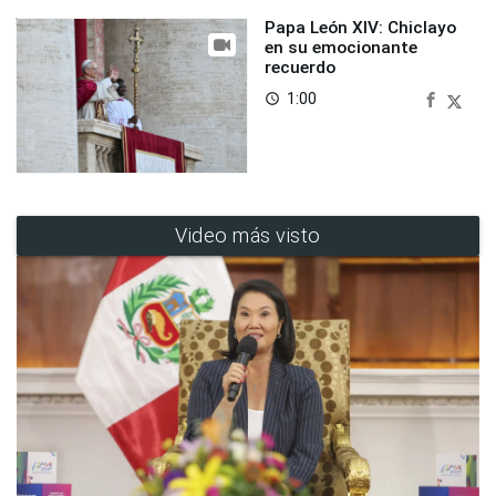
Papa León XIV: Chiclayo
en su emocionante
recuerdo
1:00
access_time
Video más visto