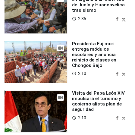
de Junín y Huancavelica
tras sismo
2:35
access_time
Presidenta Fujimori
entrega módulos
escolares y anuncia
reinicio de clases en
Chongos Bajo
2:10
access_time
Visita del Papa León XIV
impulsará el turismo y
gobierno alista plan de
seguridad
2:10
access_time