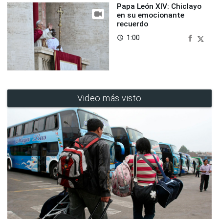
Papa León XIV: Chiclayo
en su emocionante
recuerdo
1:00
access_time
Video más visto