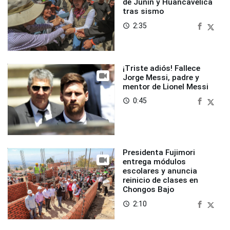
de Junín y Huancavelica
tras sismo
2:35
access_time
¡Triste adiós! Fallece
Jorge Messi, padre y
mentor de Lionel Messi
0:45
access_time
Presidenta Fujimori
entrega módulos
escolares y anuncia
reinicio de clases en
Chongos Bajo
2:10
access_time