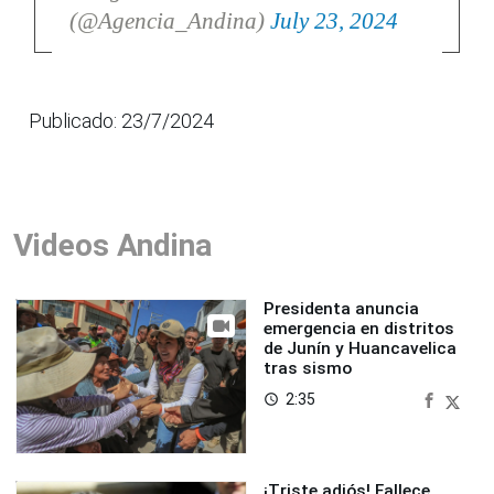
(@Agencia_Andina)
July 23, 2024
Publicado: 23/7/2024
Videos Andina
Presidenta anuncia
emergencia en distritos
de Junín y Huancavelica
tras sismo
2:35
access_time
¡Triste adiós! Fallece