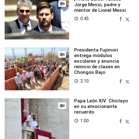
Jorge Messi, padre y
mentor de Lionel Messi
0:45
access_time
Presidenta Fujimori
entrega módulos
escolares y anuncia
reinicio de clases en
Chongos Bajo
2:10
access_time
Papa León XIV: Chiclayo
en su emocionante
recuerdo
1:00
access_time