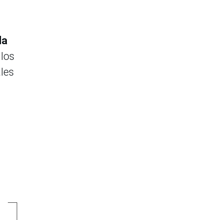
la
 los
les