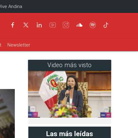
Vive Andina
t
Newsletter
Video más visto
Las más leídas