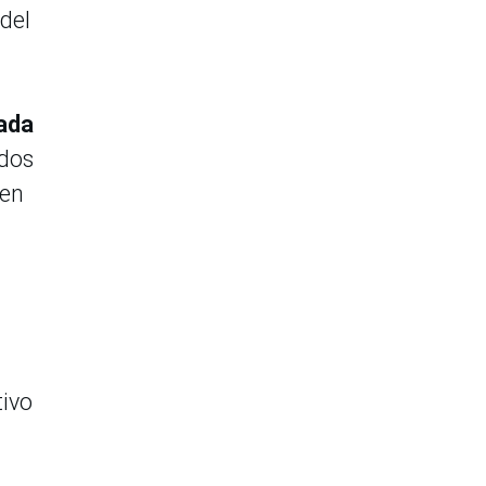
del
iada
ndos
 en
tivo