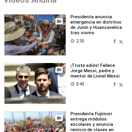
Presidenta anuncia
emergencia en distritos
de Junín y Huancavelica
tras sismo
2:35
access_time
¡Triste adiós! Fallece
Jorge Messi, padre y
mentor de Lionel Messi
0:45
access_time
Presidenta Fujimori
entrega módulos
escolares y anuncia
reinicio de clases en