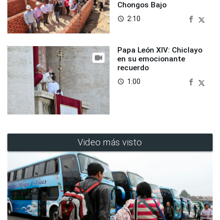
Chongos Bajo
2:10
access_time
Papa León XIV: Chiclayo
en su emocionante
recuerdo
1:00
access_time
Video más visto