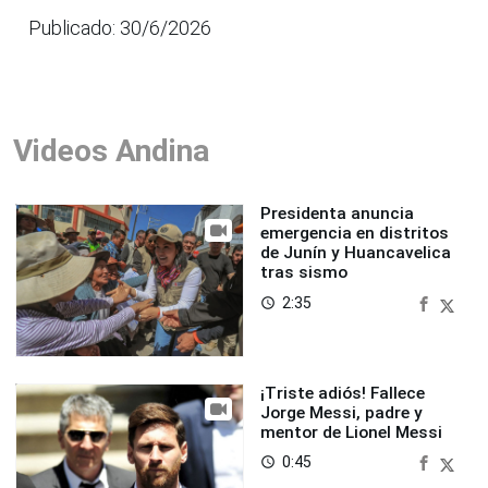
Publicado: 30/6/2026
Videos Andina
Presidenta anuncia
emergencia en distritos
de Junín y Huancavelica
tras sismo
2:35
access_time
¡Triste adiós! Fallece
Jorge Messi, padre y
mentor de Lionel Messi
0:45
access_time