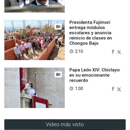
Presidenta Fujimori
entrega módulos
escolares y anuncia
reinicio de clases en
Chongos Bajo
2:10
access_time
Papa León XIV: Chiclayo
en su emocionante
recuerdo
1:00
access_time
Video más visto