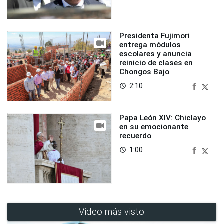
Presidenta Fujimori
entrega módulos
escolares y anuncia
reinicio de clases en
Chongos Bajo
2:10
access_time
Papa León XIV: Chiclayo
en su emocionante
recuerdo
1:00
access_time
Video más visto