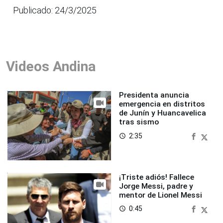
Publicado: 24/3/2025
Videos Andina
Presidenta anuncia
emergencia en distritos
de Junín y Huancavelica
tras sismo
2:35
access_time
¡Triste adiós! Fallece
Jorge Messi, padre y
mentor de Lionel Messi
0:45
access_time