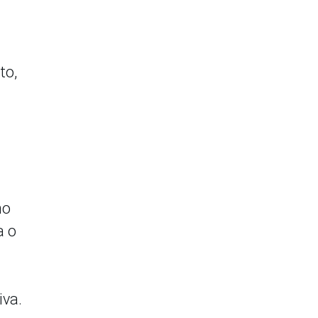
to,
no
a o
iva.