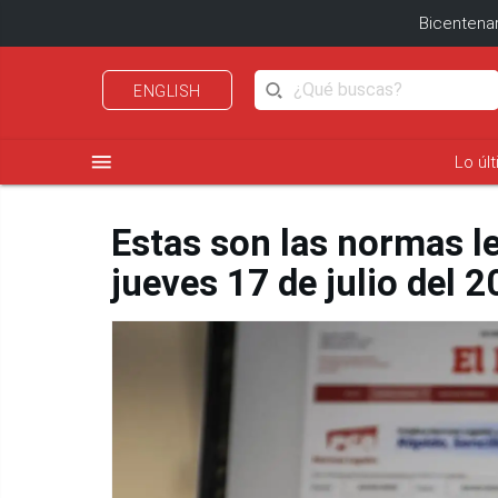
Bicentenar
ENGLISH
menu
Lo úl
Estas son las normas l
jueves 17 de julio del 