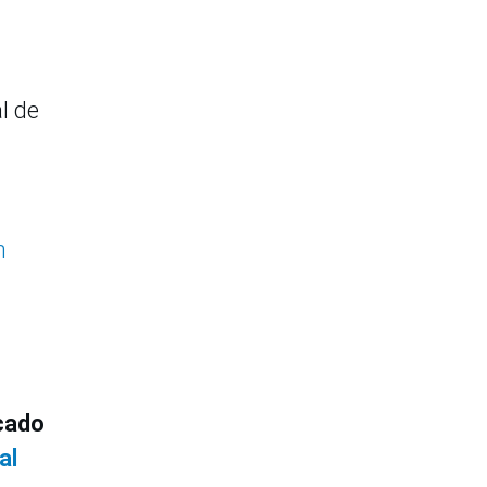
l de
n
cado
al