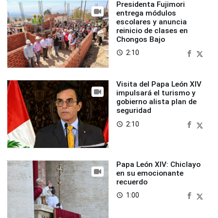
Presidenta Fujimori
entrega módulos
escolares y anuncia
reinicio de clases en
Chongos Bajo
2:10
access_time
Visita del Papa León XIV
impulsará el turismo y
gobierno alista plan de
seguridad
2:10
access_time
Papa León XIV: Chiclayo
en su emocionante
recuerdo
1:00
access_time