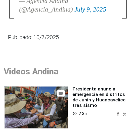
— Agencia Andina
(@Agencia_Andina)
July 9, 2025
Publicado: 10/7/2025
Videos Andina
Presidenta anuncia
emergencia en distritos
de Junín y Huancavelica
tras sismo
2:35
access_time