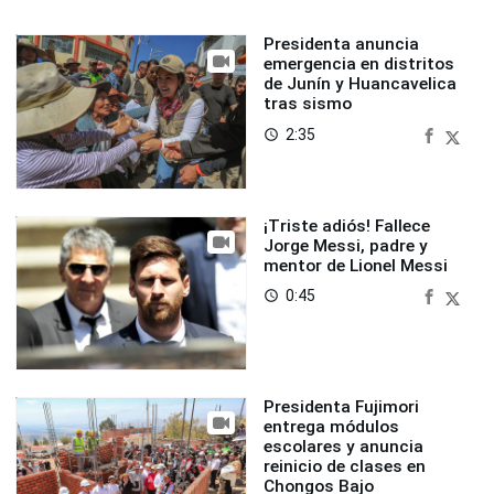
Presidenta anuncia
emergencia en distritos
de Junín y Huancavelica
tras sismo
2:35
access_time
¡Triste adiós! Fallece
Jorge Messi, padre y
mentor de Lionel Messi
0:45
access_time
Presidenta Fujimori
entrega módulos
escolares y anuncia
reinicio de clases en
Chongos Bajo