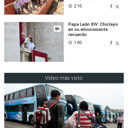
2:10
access_time
Papa León XIV: Chiclayo
en su emocionante
recuerdo
1:00
access_time
Video más visto