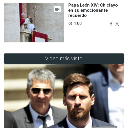
Papa León XIV: Chiclayo
en su emocionante
recuerdo
1:00
access_time
Video más visto