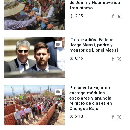
de Junín y Huancavelica
tras sismo
2:35
access_time
¡Triste adiós! Fallece
Jorge Messi, padre y
mentor de Lionel Messi
0:45
access_time
Presidenta Fujimori
entrega módulos
escolares y anuncia
reinicio de clases en
Chongos Bajo
2:10
access_time