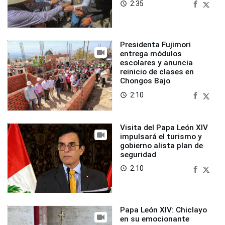
2:35
access_time
Presidenta Fujimori
entrega módulos
escolares y anuncia
reinicio de clases en
Chongos Bajo
2:10
access_time
Visita del Papa León XIV
impulsará el turismo y
gobierno alista plan de
seguridad
2:10
access_time
Papa León XIV: Chiclayo
en su emocionante