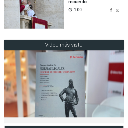
recuerdo
1:00
access_time
Video más visto