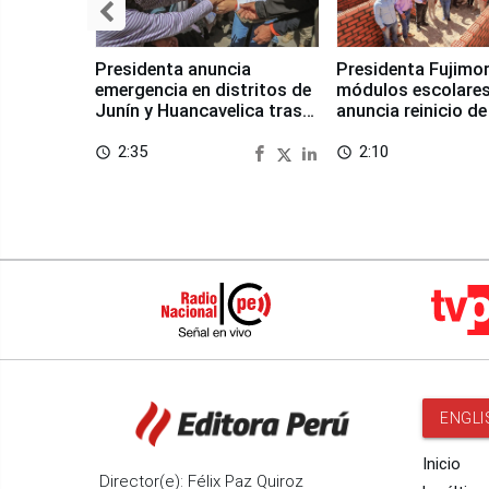
Presidenta anuncia
Presidenta Fujimor
emergencia en distritos de
módulos escolares
Junín y Huancavelica tras
anuncia reinicio de
sismo
en Chongos Bajo
2:35
2:10
access_time
access_time
ENGLI
Inicio
Director(e): Félix Paz Quiroz