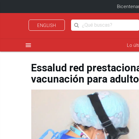
Bicentenar
ENGLISH
menu
Lo úl
Essalud red prestacion
vacunación para adulto