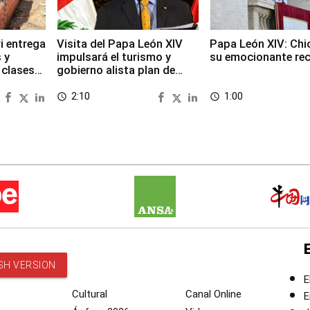
i entrega
Visita del Papa León XIV
Papa León XIV: Chi
 y
impulsará el turismo y
su emocionante re
 clases
gobierno alista plan de
seguridad
2:10
1:00
access_time
access_time
SH VERSION
E
Cultural
Canal Online
E