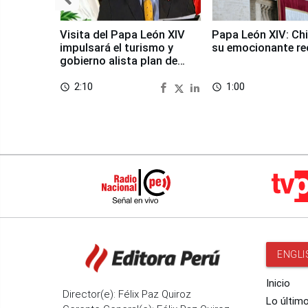
Visita del Papa León XIV
Papa León XIV: Chi
impulsará el turismo y
su emocionante re
gobierno alista plan de
seguridad
2:10
1:00
access_time
access_time
ENGLI
Inicio
Director(e): Félix Paz Quiroz
Lo últim