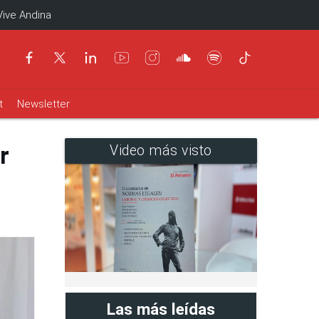
Vive Andina
t
Newsletter
r
Video más visto
Las más leídas