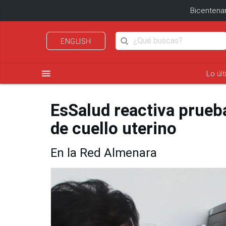
Bicentenar
ENGLISH
menu
Lo úl
EsSalud reactiva prueb
de cuello uterino
En la Red Almenara