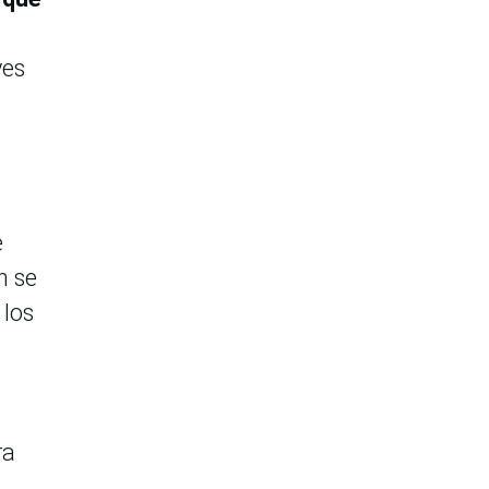
yes
e
n se
 los
ra