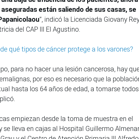
s aseguradas están saliendo de sus casas, se
 Papanicolaou
”, indicó la Licenciada Giovany Re
icia del CAP III El Agustino.
de qué tipos de cáncer protege a los varones?
mpo, para no hacer una lesión cancerosa, hay qu
premalignas, por eso es necesario que la població
xual hasta los 64 años de edad, a tomarse todos
plicó.
gicas empiezan desde la toma de muestra en el
a y se lleva en cajas al Hospital Guillermo Almena
 Grau y el Centro de Atención Primaria III Alfredo