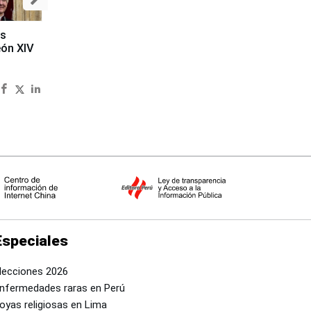
es
eón XIV
Especiales
lecciones 2026
nfermedades raras en Perú
oyas religiosas en Lima