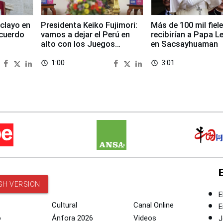
clayo en
Presidenta Keiko Fujimori:
Más de 100 mil fiel
cuerdo
vamos a dejar el Perú en
recibirían a Papa L
alto con los Juegos
en Sacsayhuaman
Panamericanos 2027
1:00
3:01
access_time
access_time
SH VERSION
E
Cultural
Canal Online
E
o
Ánfora 2026
Videos
J