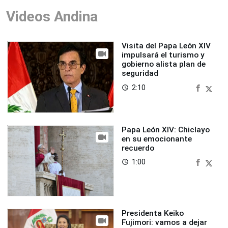
Videos Andina
Visita del Papa León XIV
impulsará el turismo y
gobierno alista plan de
seguridad
2:10
access_time
Papa León XIV: Chiclayo
en su emocionante
recuerdo
1:00
access_time
Presidenta Keiko
Fujimori: vamos a dejar