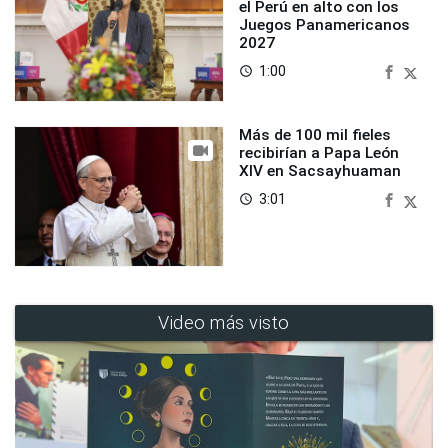
el Perú en alto con los
Juegos Panamericanos
2027
1:00
access_time
Más de 100 mil fieles
recibirían a Papa León
XIV en Sacsayhuaman
3:01
access_time
Video más visto