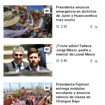
Presidenta anuncia
emergencia en distritos
de Junín y Huancavelica
tras sismo
2:35
access_time
¡Triste adiós! Fallece
Jorge Messi, padre y
mentor de Lionel Messi
0:45
access_time
Presidenta Fujimori
entrega módulos
escolares y anuncia
reinicio de clases en
Chongos Bajo