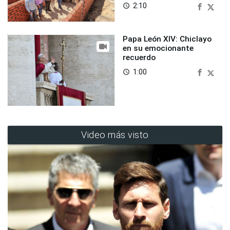
2:10
access_time
Papa León XIV: Chiclayo
en su emocionante
recuerdo
1:00
access_time
Video más visto