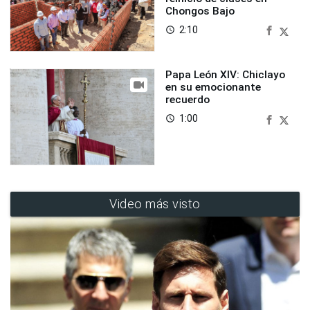
Chongos Bajo
2:10
access_time
Papa León XIV: Chiclayo
en su emocionante
recuerdo
1:00
access_time
Video más visto