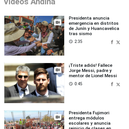
Videos Andina
Presidenta anuncia
emergencia en distritos
de Junín y Huancavelica
tras sismo
2:35
access_time
¡Triste adiós! Fallece
Jorge Messi, padre y
mentor de Lionel Messi
0:45
access_time
Presidenta Fujimori
entrega módulos
escolares y anuncia
reinicio de clases en