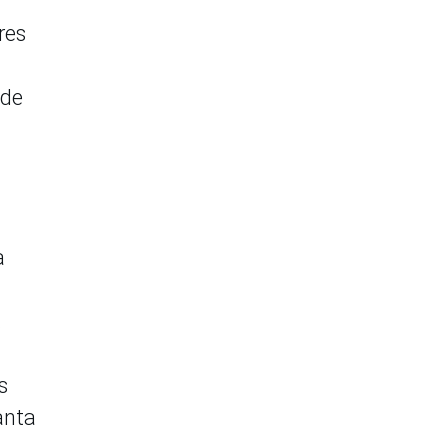
res
 de
a
.
s
anta