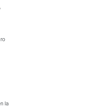
o
iro
n la