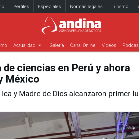
io
Perfiles
Especiales
Normas legales
Turismo
arrow_drop_down
timo
Actualidad
Galería
Canal Online
Videos
Podcas
 de ciencias en Perú y ahora
 y México
 Ica y Madre de Dios alcanzaron primer l