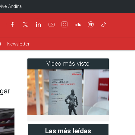
Vive Andina
t
Newsletter
Video más visto
ugar
Las más leídas