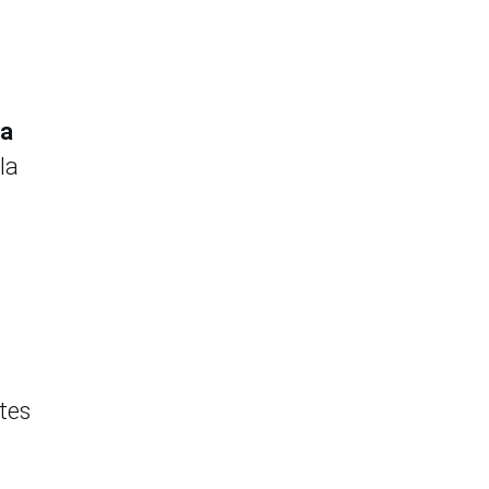
ta
la
tes
s