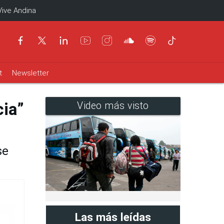
Vive Andina
t
Newsletter
cia”
Video más visto
se
Las más leídas