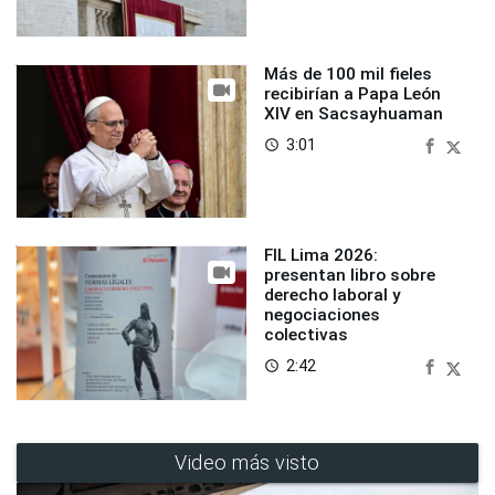
Más de 100 mil fieles
recibirían a Papa León
XIV en Sacsayhuaman
3:01
access_time
FIL Lima 2026:
presentan libro sobre
derecho laboral y
negociaciones
colectivas
2:42
access_time
Video más visto