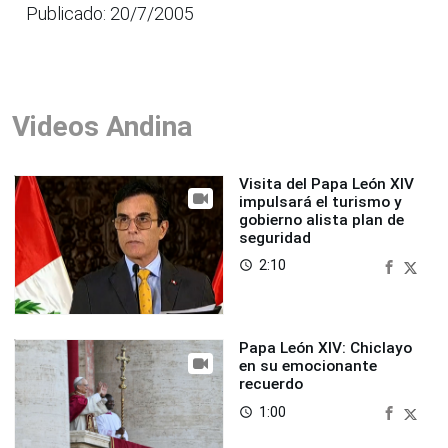
Publicado: 20/7/2005
Videos Andina
Visita del Papa León XIV
impulsará el turismo y
gobierno alista plan de
seguridad
2:10
access_time
Papa León XIV: Chiclayo
en su emocionante
recuerdo
1:00
access_time