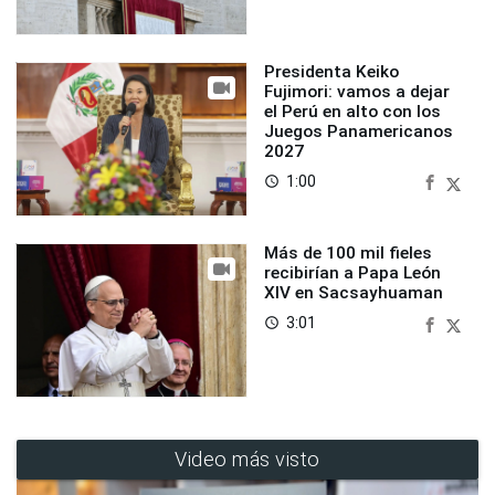
Presidenta Keiko
Fujimori: vamos a dejar
el Perú en alto con los
Juegos Panamericanos
2027
1:00
access_time
Más de 100 mil fieles
recibirían a Papa León
XIV en Sacsayhuaman
3:01
access_time
Video más visto