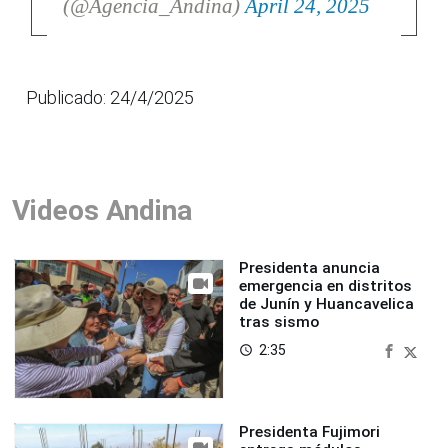
(@Agencia_Andina)
April 24, 2025
Publicado: 24/4/2025
Videos Andina
Presidenta anuncia
emergencia en distritos
de Junín y Huancavelica
tras sismo
2:35
access_time
Presidenta Fujimori