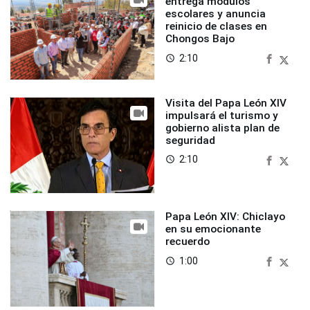
entrega módulos
escolares y anuncia
reinicio de clases en
Chongos Bajo
2:10
access_time
Visita del Papa León XIV
impulsará el turismo y
gobierno alista plan de
seguridad
2:10
access_time
Papa León XIV: Chiclayo
en su emocionante
recuerdo
1:00
access_time