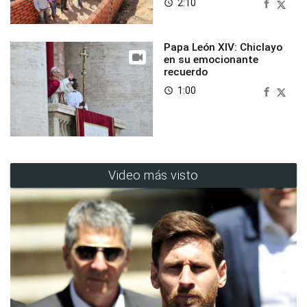
2:10
access_time
Papa León XIV: Chiclayo
en su emocionante
recuerdo
1:00
access_time
Video más visto