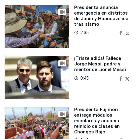
Presidenta anuncia
emergencia en distritos
de Junín y Huancavelica
tras sismo
2:35
access_time
¡Triste adiós! Fallece
Jorge Messi, padre y
mentor de Lionel Messi
0:45
access_time
Presidenta Fujimori
entrega módulos
escolares y anuncia
reinicio de clases en
Chongos Bajo