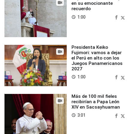
en su emocionante
recuerdo
1:00
access_time
Presidenta Keiko
Fujimori: vamos a dejar
el Perú en alto con los
Juegos Panamericanos
2027
1:00
access_time
Más de 100 mil fieles
recibirían a Papa León
XIV en Sacsayhuaman
3:01
access_time