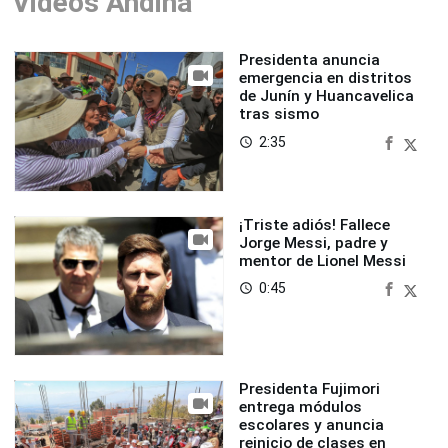
Videos Andina
Presidenta anuncia
emergencia en distritos
de Junín y Huancavelica
tras sismo
2:35
access_time
¡Triste adiós! Fallece
Jorge Messi, padre y
mentor de Lionel Messi
0:45
access_time
Presidenta Fujimori
entrega módulos
escolares y anuncia
reinicio de clases en