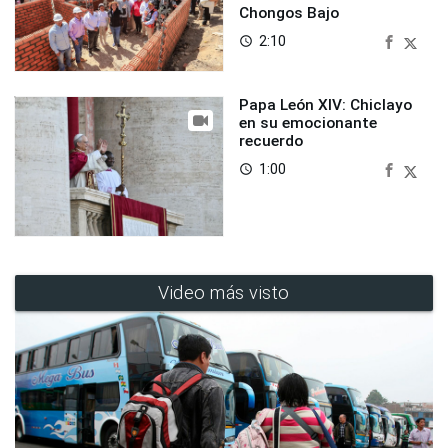
Chongos Bajo
2:10
access_time
Papa León XIV: Chiclayo
en su emocionante
recuerdo
1:00
access_time
Video más visto