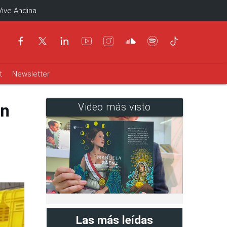
Vive Andina
t
Newsletter
on
Video más visto
Las más leídas