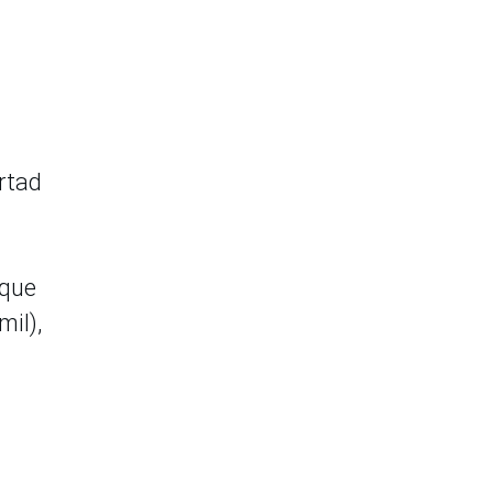
rtad
 que
mil),