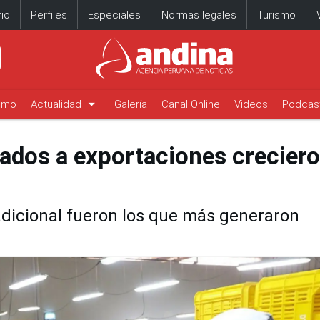
io
Perfiles
Especiales
Normas legales
Turismo
arrow_drop_down
timo
Actualidad
Galería
Canal Online
Videos
Podcas
ados a exportaciones crecier
radicional fueron los que más generaron