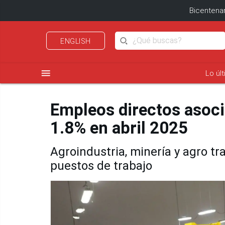
Bicentenar
ENGLISH
menu
Lo úl
Empleos directos asoci
1.8% en abril 2025
Agroindustria, minería y agro t
puestos de trabajo