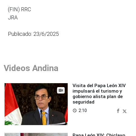
(FIN) RRC
JRA
Publicado: 23/6/2025
Videos Andina
Visita del Papa León XIV
impulsará el turismo y
gobierno alista plan de
seguridad
2:10
access_time
Papa León XIV: Chiclayo