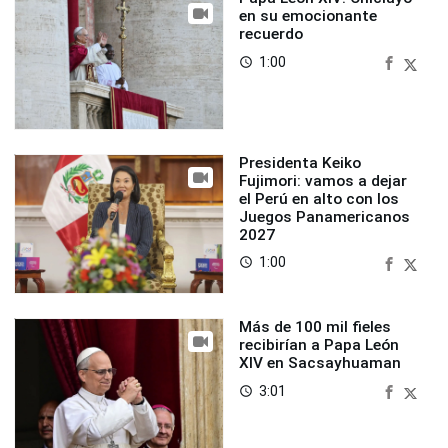
en su emocionante
recuerdo
1:00
access_time
Presidenta Keiko
Fujimori: vamos a dejar
el Perú en alto con los
Juegos Panamericanos
2027
1:00
access_time
Más de 100 mil fieles
recibirían a Papa León
XIV en Sacsayhuaman
3:01
access_time