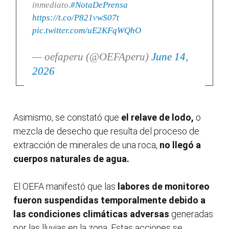
inmediato.
#NotaDePrensa
https://t.co/P821vwS07t
pic.twitter.com/uE2KFqWQhO
— oefaperu (@OEFAperu)
June 14,
2026
Asimismo, se constató que
el relave de lodo,
o
mezcla de desecho que resulta del proceso de
extracción de minerales de una roca,
no llegó a
cuerpos naturales de agua.
El OEFA manifestó que las
labores de monitoreo
fueron suspendidas temporalmente debido a
las condiciones climáticas adversas
generadas
por las lluvias en la zona. Estas acciones se