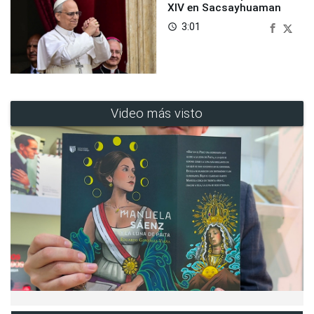
XIV en Sacsayhuaman
3:01
access_time
Video más visto