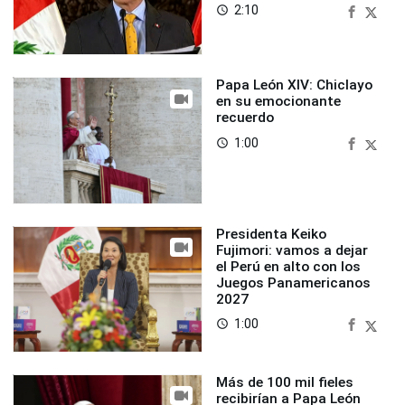
2:10
access_time
Papa León XIV: Chiclayo
en su emocionante
recuerdo
1:00
access_time
Presidenta Keiko
Fujimori: vamos a dejar
el Perú en alto con los
Juegos Panamericanos
2027
1:00
access_time
Más de 100 mil fieles
recibirían a Papa León