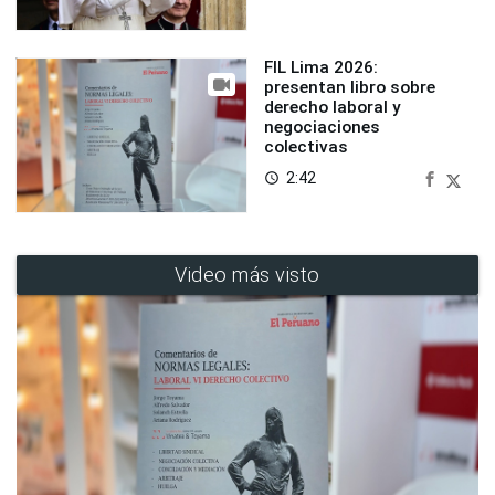
FIL Lima 2026:
presentan libro sobre
derecho laboral y
negociaciones
colectivas
2:42
access_time
Video más visto