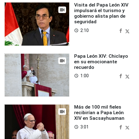
Visita del Papa León XIV
impulsará el turismo y
gobierno alista plan de
seguridad
2:10
access_time
Papa León XIV: Chiclayo
en su emocionante
recuerdo
1:00
access_time
Más de 100 mil fieles
recibirían a Papa León
XIV en Sacsayhuaman
3:01
access_time