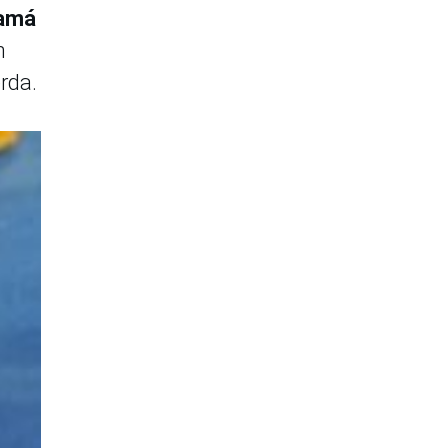
amá
n
rda.