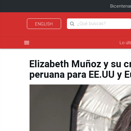
Bicentenar
ENGLISH
menu
Lo úl
Elizabeth Muñoz y su c
peruana para EE.UU y 