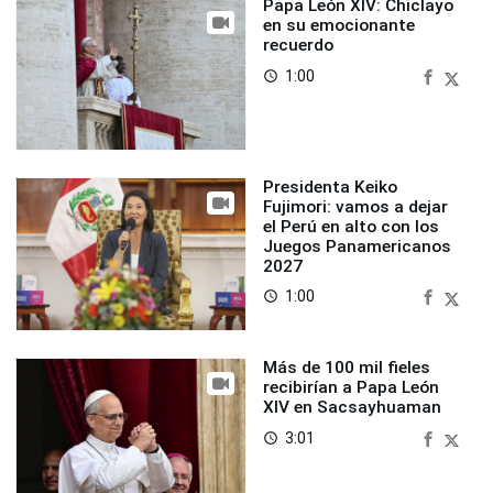
Papa León XIV: Chiclayo
en su emocionante
recuerdo
1:00
access_time
Presidenta Keiko
Fujimori: vamos a dejar
el Perú en alto con los
Juegos Panamericanos
2027
1:00
access_time
Más de 100 mil fieles
recibirían a Papa León
XIV en Sacsayhuaman
3:01
access_time