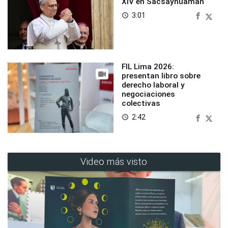
XIV en Sacsayhuaman
3:01
access_time
FIL Lima 2026:
presentan libro sobre
derecho laboral y
negociaciones
colectivas
2:42
access_time
Video más visto