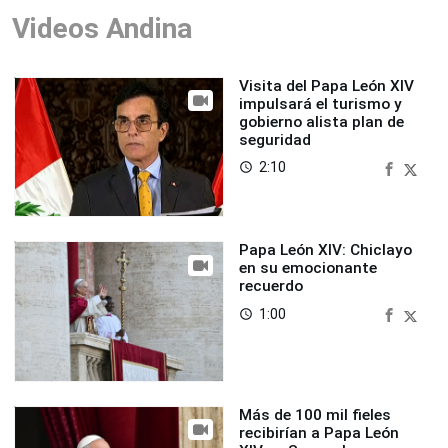
Videos Andina
Visita del Papa León XIV
impulsará el turismo y
gobierno alista plan de
seguridad
2:10
access_time
Papa León XIV: Chiclayo
en su emocionante
recuerdo
1:00
access_time
Más de 100 mil fieles
recibirían a Papa León