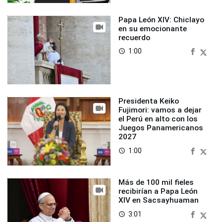
Papa León XIV: Chiclayo
en su emocionante
recuerdo
1:00
access_time
Presidenta Keiko
Fujimori: vamos a dejar
el Perú en alto con los
Juegos Panamericanos
2027
1:00
access_time
Más de 100 mil fieles
recibirían a Papa León
XIV en Sacsayhuaman
3:01
access_time