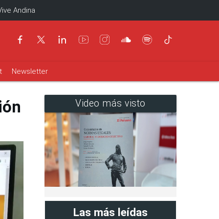
Vive Andina
t
Newsletter
ión
Video más visto
Las más leídas