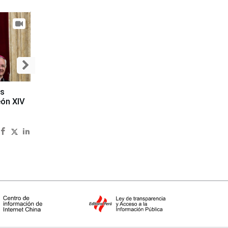
es
eón XIV