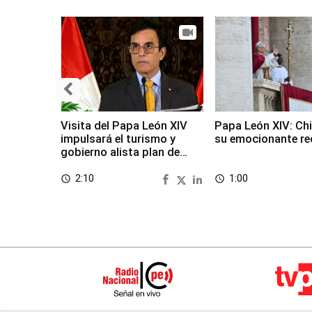
Visita del Papa León XIV
Papa León XIV: Chi
impulsará el turismo y
su emocionante re
gobierno alista plan de
seguridad
2:10
1:00
access_time
access_time