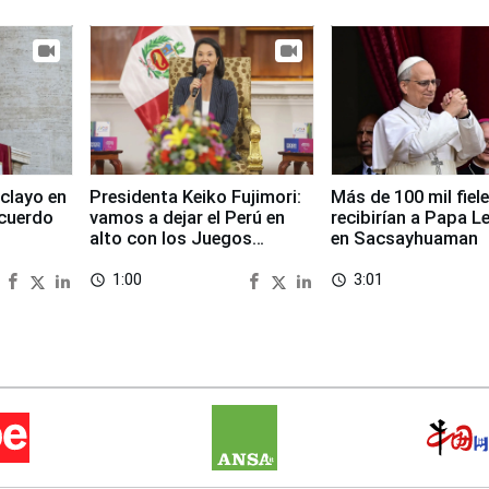
clayo en
Presidenta Keiko Fujimori:
Más de 100 mil fiel
cuerdo
vamos a dejar el Perú en
recibirían a Papa L
alto con los Juegos
en Sacsayhuaman
Panamericanos 2027
1:00
3:01
access_time
access_time