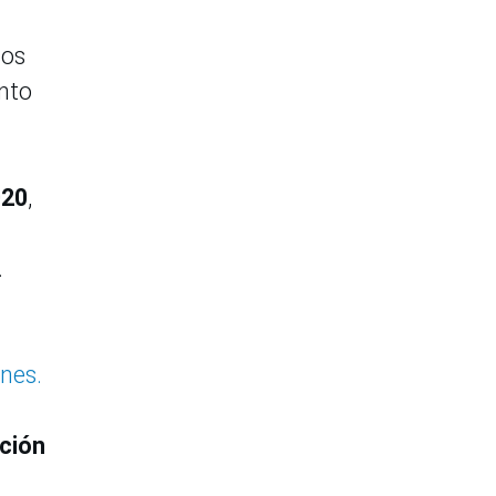
sos
ento
020
,
.
ones.
pción