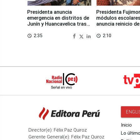
Presidenta anuncia
Presidenta Fujimor
emergencia en distritos de
módulos escolares
Junín y Huancavelica tras
anuncia reinicio de
sismo
en Chongos Bajo
2:35
2:10
access_time
access_time
ENGLI
Inicio
Director(e): Félix Paz Quiroz
Lo últim
Gerente General(e): Félix Paz Quiroz