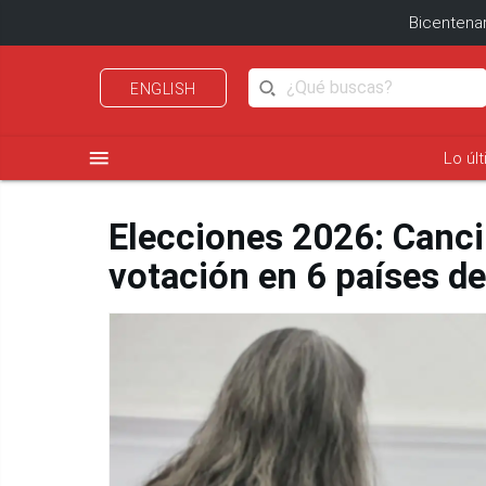
Bicentenar
ENGLISH
menu
Lo úl
Elecciones 2026: Cancill
votación en 6 países d