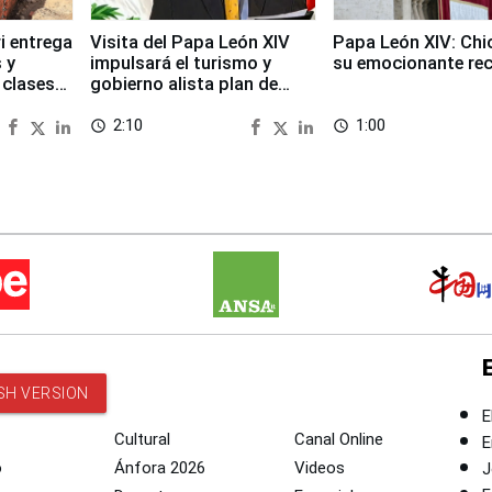
i entrega
Visita del Papa León XIV
Papa León XIV: Chi
 y
impulsará el turismo y
su emocionante re
 clases
gobierno alista plan de
seguridad
2:10
1:00
access_time
access_time
SH VERSION
E
Cultural
Canal Online
E
o
Ánfora 2026
Videos
J