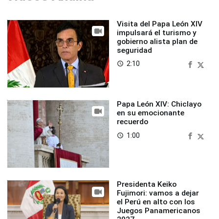
Visita del Papa León XIV
impulsará el turismo y
gobierno alista plan de
seguridad
2:10
access_time
Papa León XIV: Chiclayo
en su emocionante
recuerdo
1:00
access_time
Presidenta Keiko
Fujimori: vamos a dejar
el Perú en alto con los
Juegos Panamericanos