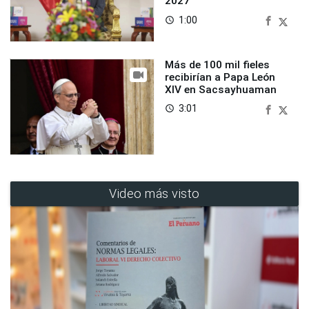
2027
1:00
access_time
Más de 100 mil fieles
recibirían a Papa León
XIV en Sacsayhuaman
3:01
access_time
Video más visto