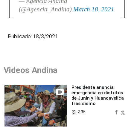
— Agencia Andina
(@Agencia_Andina)
March 18, 2021
Publicado: 18/3/2021
Videos Andina
Presidenta anuncia
emergencia en distritos
de Junín y Huancavelica
tras sismo
2:35
access_time