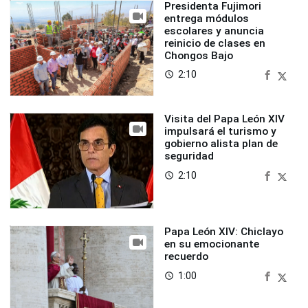
Presidenta Fujimori
entrega módulos
escolares y anuncia
reinicio de clases en
Chongos Bajo
2:10
access_time
Visita del Papa León XIV
impulsará el turismo y
gobierno alista plan de
seguridad
2:10
access_time
Papa León XIV: Chiclayo
en su emocionante
recuerdo
1:00
access_time