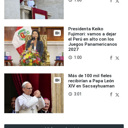
1:00
access_time
Presidenta Keiko
Fujimori: vamos a dejar
el Perú en alto con los
Juegos Panamericanos
2027
1:00
access_time
Más de 100 mil fieles
recibirían a Papa León
XIV en Sacsayhuaman
3:01
access_time