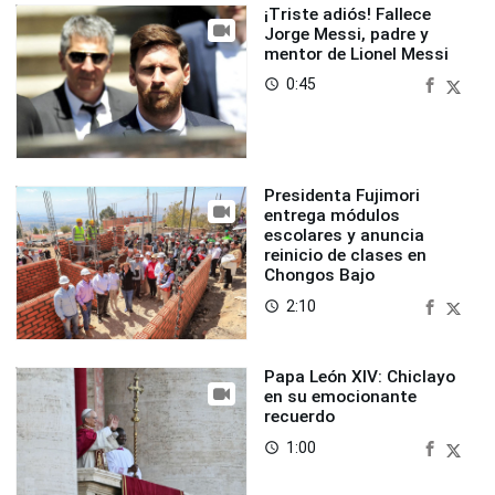
¡Triste adiós! Fallece
Jorge Messi, padre y
mentor de Lionel Messi
0:45
access_time
Presidenta Fujimori
entrega módulos
escolares y anuncia
reinicio de clases en
Chongos Bajo
2:10
access_time
Papa León XIV: Chiclayo
en su emocionante
recuerdo
1:00
access_time