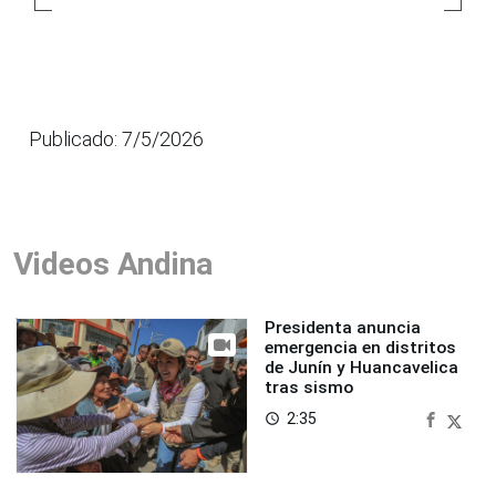
Publicado: 7/5/2026
Videos Andina
Presidenta anuncia
emergencia en distritos
de Junín y Huancavelica
tras sismo
2:35
access_time