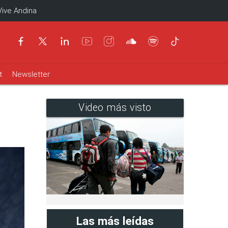
Vive Andina
t
Newsletter
Video más visto
Las más leídas