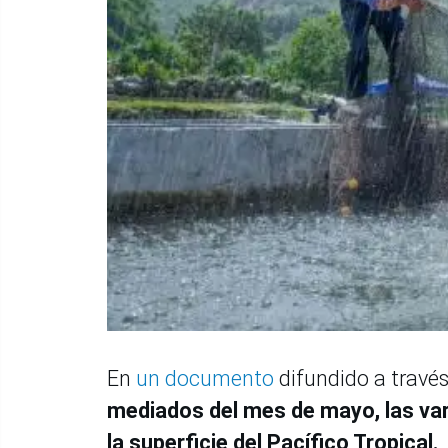
En
un documento
difundido a travé
mediados del mes de mayo, las v
la superficie del Pacífico Tropical.