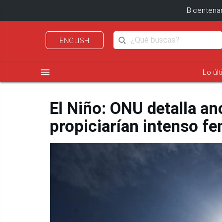
Bicentenar
ENGLISH
menu
Lo úl
El Niño: ONU detalla a
propiciarían intenso f