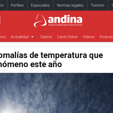
io
Perfiles
Especiales
Normas legales
Turismo
arrow_drop_down
timo
Actualidad
Galería
Canal Online
Videos
Podcas
nomalías de temperatura que
enómeno este año