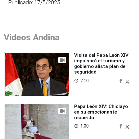
Publicado: 17/5/2025
Videos Andina
Visita del Papa León XIV
impulsará el turismo y
gobierno alista plan de
seguridad
2:10
access_time
Papa León XIV: Chiclayo
en su emocionante
recuerdo
1:00
access_time