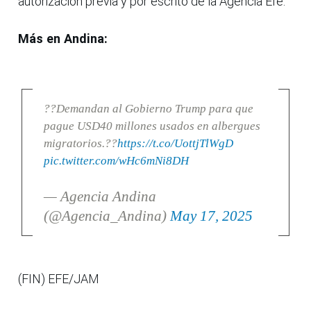
autorización previa y por escrito de la Agencia Efe.
Más en Andina:
??Demandan al Gobierno Trump para que
pague USD40 millones usados en albergues
migratorios.??
https://t.co/UottjTlWgD
pic.twitter.com/wHc6mNi8DH
— Agencia Andina
(@Agencia_Andina)
May 17, 2025
(FIN) EFE/JAM