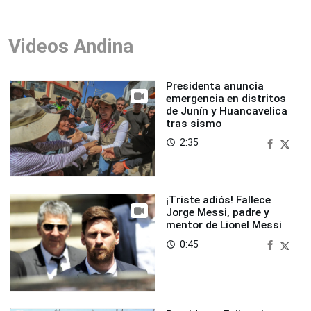
Videos Andina
Presidenta anuncia
emergencia en distritos
de Junín y Huancavelica
tras sismo
2:35
access_time
¡Triste adiós! Fallece
Jorge Messi, padre y
mentor de Lionel Messi
0:45
access_time