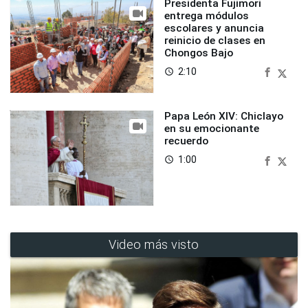
Presidenta Fujimori
entrega módulos
escolares y anuncia
reinicio de clases en
Chongos Bajo
2:10
access_time
Papa León XIV: Chiclayo
en su emocionante
recuerdo
1:00
access_time
Video más visto