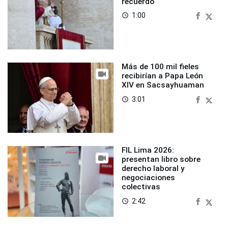
recuerdo
1:00
access_time
Más de 100 mil fieles
recibirían a Papa León
XIV en Sacsayhuaman
3:01
access_time
FIL Lima 2026:
presentan libro sobre
derecho laboral y
negociaciones
colectivas
2:42
access_time