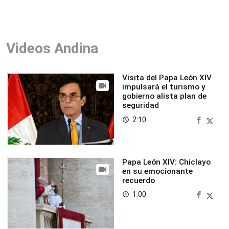
Videos Andina
Visita del Papa León XIV
impulsará el turismo y
gobierno alista plan de
seguridad
2:10
access_time
Papa León XIV: Chiclayo
en su emocionante
recuerdo
1:00
access_time