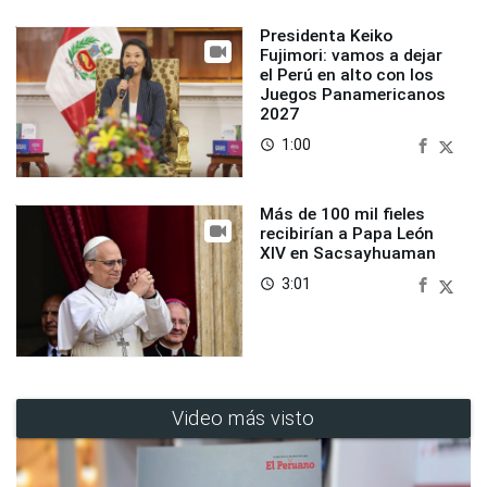
Presidenta Keiko
Fujimori: vamos a dejar
el Perú en alto con los
Juegos Panamericanos
2027
1:00
access_time
Más de 100 mil fieles
recibirían a Papa León
XIV en Sacsayhuaman
3:01
access_time
Video más visto