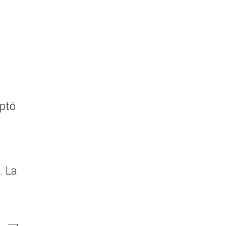
optó
. La