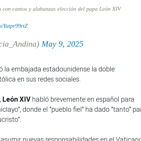
n con cantos y alabanzas elección del papa León XIV
m/Yutpr99rtZ
cia_Andina)
May 9, 2025
ó la embajada estadounidense la doble
atólica en sus redes sociales.
,
León XIV
habló brevemente en español para
iclayo", donde el "pueblo fiel" ha dado "tanto" pa
ucristo".
 asumir nuevas responsabilidades en el Vatican