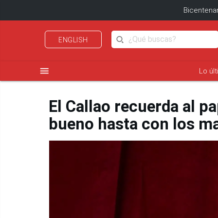
Bicentenar
ENGLISH
menu
Lo úl
El Callao recuerda al p
bueno hasta con los ma