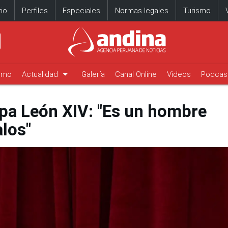
io
Perfiles
Especiales
Normas legales
Turismo
arrow_drop_down
timo
Actualidad
Galería
Canal Online
Videos
Podcas
apa León XIV: "Es un hombre
los"