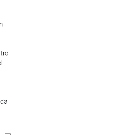
un
tro
l
ada