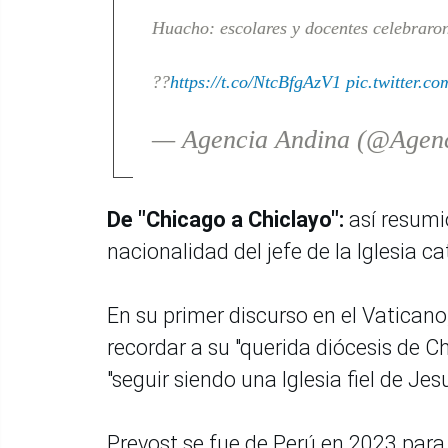
Huacho: escolares y docentes celebraro
??
https://t.co/NtcBfgAzV1
pic.twitter.co
— Agencia Andina (@Agen
De "Chicago a Chiclayo":
así resumi
nacionalidad del jefe de la Iglesia c
En su primer discurso en el Vaticano
recordar a su "querida diócesis de Ch
"seguir siendo una Iglesia fiel de Jes
Prevost se fue de Perú en 2023 para