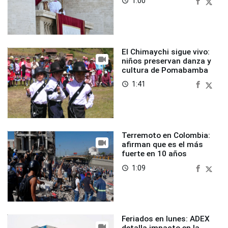
1:00
access_time
El Chimaychi sigue vivo:
niños preservan danza y
cultura de Pomabamba
1:41
access_time
Terremoto en Colombia:
afirman que es el más
fuerte en 10 años
1:09
access_time
Feriados en lunes: ADEX