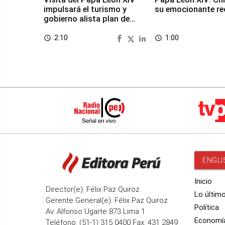
impulsará el turismo y
su emocionante re
gobierno alista plan de
seguridad
2:10
1:00
access_time
access_time
ENGLI
Inicio
Director(e): Félix Paz Quiroz
Lo últim
Gerente General(e): Félix Paz Quiroz
Política
Av. Alfonso Ugarte 873 Lima 1
Economí
Teléfono: (51-1) 315 0400 Fax: 431 2849