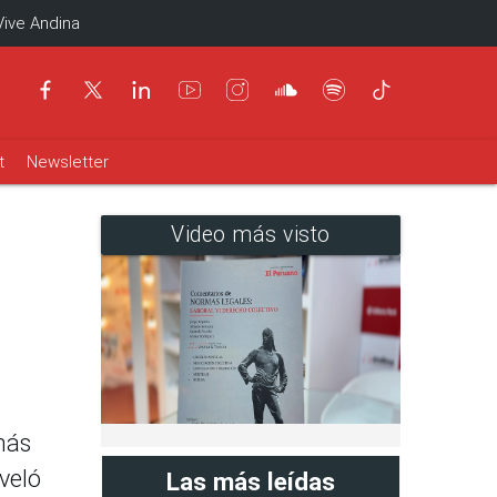
Vive Andina
t
Newsletter
Video más visto
más
eveló
Las más leídas