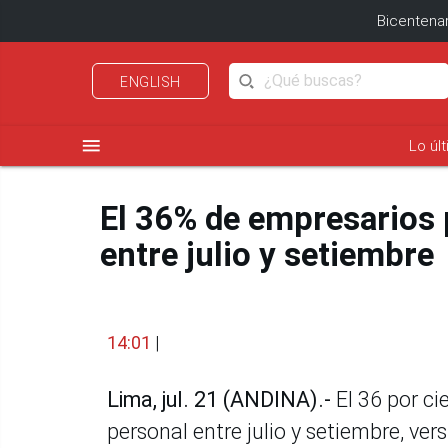
Bicentenar
ENGLISH
menu
Lo úl
El 36% de empresarios 
entre julio y setiembre
14:01
|
Lima, jul. 21 (ANDINA).-
El 36 por c
personal entre julio y setiembre, ver