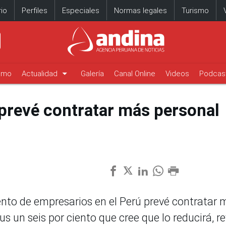
io
Perfiles
Especiales
Normas legales
Turismo
arrow_drop_down
timo
Actualidad
Galería
Canal Online
Videos
Podcas
prevé contratar más personal
iento de empresarios en el Perú prevé contratar 
sus un seis por ciento que cree que lo reducirá, r