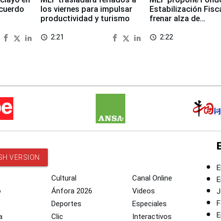
cuerdo
los viernes para impulsar
Estabilización Fisc
productividad y turismo
frenar alza de
combustibles
2:21
2:22
access_time
access_time
SH VERSION
E
Cultural
Canal Online
E
o
Ánfora 2026
Videos
J
F
Deportes
Especiales
E
a
Clic
Interactivos