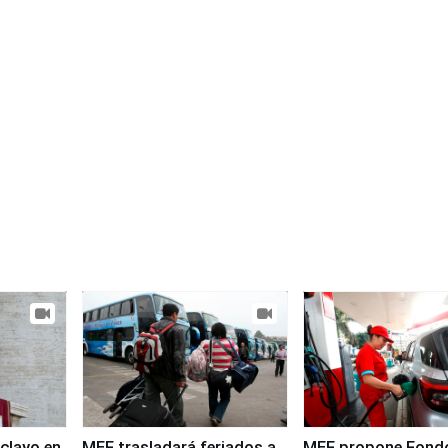
clayo en
MEF trasladará feriados a
MEF propone Fond